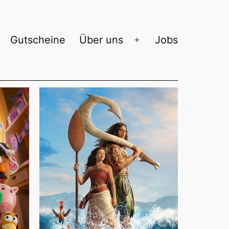
Gutscheine
Über uns
Jobs
enü
Menü
ffnen
öffnen