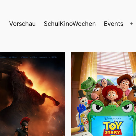
Vorschau
SchulKinoWochen
Events
Menü
M
öffnen
ö
rg