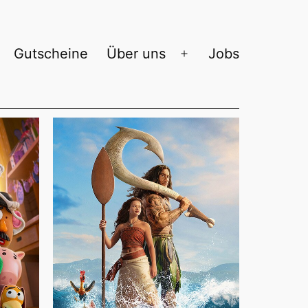
Gutscheine
Über uns
Jobs
enü
Menü
ffnen
öffnen