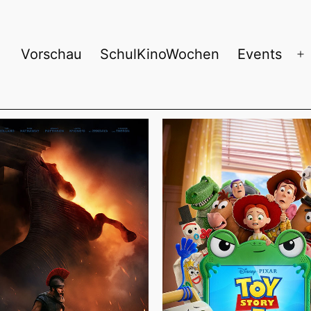
Vorschau
SchulKinoWochen
Events
Menü
M
öffnen
ö
rg