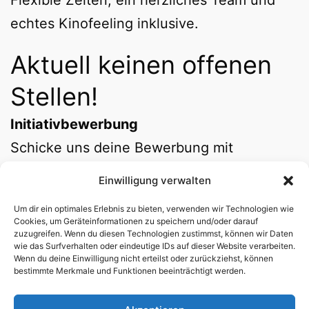
Flexible Zeiten, ein herzliches Team und
echtes Kinofeeling inklusive.
Aktuell keinen offenen
Stellen!
Initiativbewerbung
Schicke uns deine Bewerbung mit
einem
kurzen Lebenslauf
(PDF) und ein
Einwilligung verwalten
paar Sätzen zu deiner Motivation. Wir
Um dir ein optimales Erlebnis zu bieten, verwenden wir Technologien wie
melden uns schnellstmöglich zurück.
Cookies, um Geräteinformationen zu speichern und/oder darauf
zuzugreifen. Wenn du diesen Technologien zustimmst, können wir Daten
jobs @ kino-gruenberg.de
wie das Surfverhalten oder eindeutige IDs auf dieser Website verarbeiten.
Wenn du deine Einwilligung nicht erteilst oder zurückziehst, können
bestimmte Merkmale und Funktionen beeinträchtigt werden.